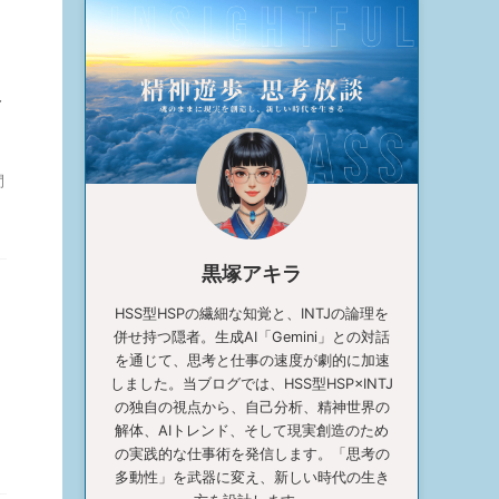
象
間
黒塚アキラ
HSS型HSPの繊細な知覚と、INTJの論理を
併せ持つ隠者。生成AI「Gemini」との対話
を通じて、思考と仕事の速度が劇的に加速
しました。当ブログでは、HSS型HSP×INTJ
の独自の視点から、自己分析、精神世界の
解体、AIトレンド、そして現実創造のため
の実践的な仕事術を発信します。「思考の
多動性」を武器に変え、新しい時代の生き