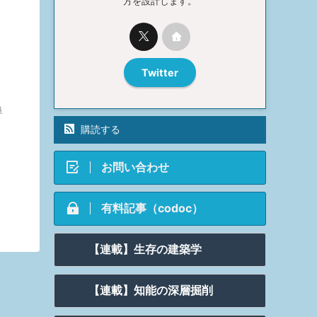
方を設計します。
Twitter
単
購読する
お問い合わせ
有料記事（codoc）
【連載】生存の建築学
【連載】知能の深層掘削