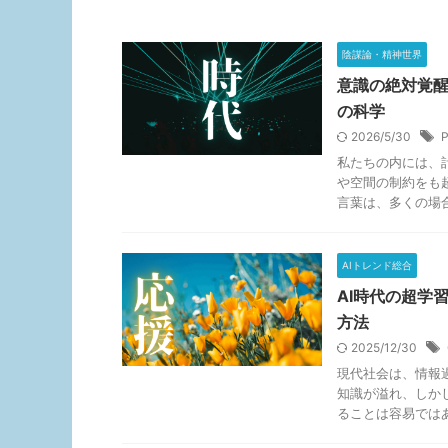
陰謀論・精神世界
意識の絶対覚
の科学
2026/5/30
私たちの内には、
や空間の制約をも
言葉は、多くの場合、
AIトレンド総合
AI時代の超学習
方法
2025/12/30
現代社会は、情報
知識が溢れ、しか
ることは容易ではあり