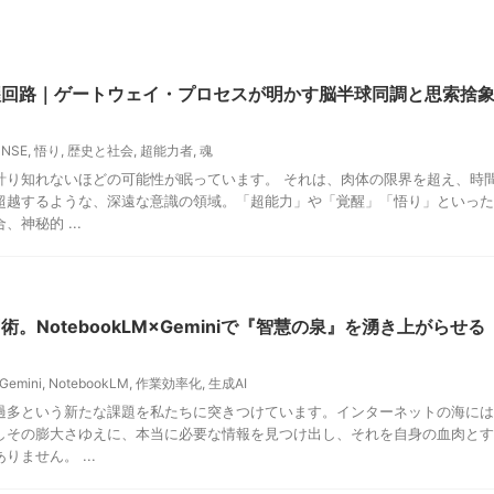
醒回路｜ゲートウェイ・プロセスが明かす脳半球同調と思索捨
PNSE
,
悟り
,
歴史と社会
,
超能力者
,
魂
計り知れないほどの可能性が眠っています。 それは、肉体の限界を超え、時
超越するような、深遠な意識の領域。「超能力」や「覚醒」「悟り」といった
神秘的 ...
術。NotebookLM×Geminiで『智慧の泉』を湧き上がらせる
Gemini
,
NotebookLM
,
作業効率化
,
生成AI
過多という新たな課題を私たちに突きつけています。インターネットの海には
しその膨大さゆえに、本当に必要な情報を見つけ出し、それを自身の血肉とす
ません。 ...