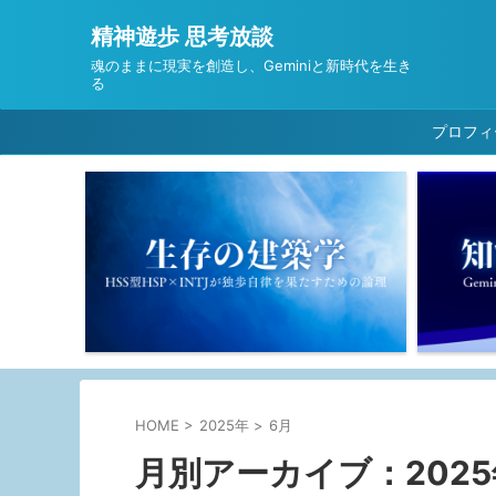
精神遊歩 思考放談
魂のままに現実を創造し、Geminiと新時代を生き
る
プロフィ
HOME
>
2025年
>
6月
月別アーカイブ：2025