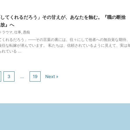
応してくれるだろう」その甘えが、あなたを蝕む。『職の断捨
解放』へ
トラウマ
,
仕事
,
愚痴
てくれるだろう」――その言葉の裏には、往々にして他者への無自覚な期待、
責任な転嫁が潜んでいます。 私たちは、信頼されているように見えて、実は
ている ...
3
…
19
Next »