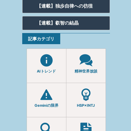
【連載】独歩自律への彷徨
【連載】叡智の結晶
記事カテゴリ
AIトレンド
精神世界放談
Geminiの限界
HSP×INTJ