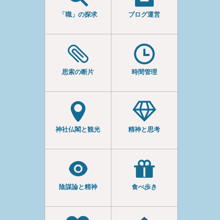
「職」の探求
ブログ運営
思索の断片
時間管理
神社仏閣と観光
精神と思考
陰謀論と精神
食べ歩き