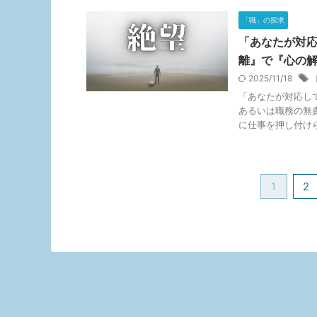
「職」の探求
「あなたが対
離』で『心の
2025/11/18
「あなたが対応し
あるいは職務の無
に仕事を押し付けられ
1
2