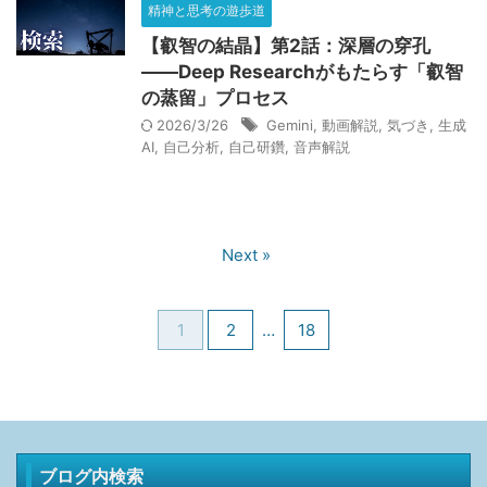
精神と思考の遊歩道
2026/6/1：当ブログが１周年を迎えました。皆さんありがと
【叡智の結晶】第2話：深層の穿孔
うございます。
――Deep Researchがもたらす「叡智
2026.08.06
の蒸留」プロセス
HSS型HSPが暴く集団的虚妄｜世界の不条理と職場ノイズを断
2026/3/26
Gemini
,
動画解説
,
気づき
,
生成
つ認知防衛論
AI
,
自己分析
,
自己研鑽
,
音声解説
2026.07.26
HSS型HSP×INTJの単発バイト術｜タイミー・シェアフルで凌
ぐ戦略的生存論
Next »
2026.07.18
魔法入門の実践ガイド｜W.E.バトラーが説く魔法人格の構築と
意識変容を促す深層心理戦略
1
2
…
18
2026.07.17
【生存の余白】人生最悪の３ヶ月｜組織崩壊した会社で就職を
後悔した日々の記録
2026.07.01
ブログ内検索
エスコンフィールド攻略｜ANAマイル活用の財務戦略と最高品