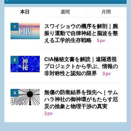
本日
週間
月間
スワイショウの機序を解剖｜腕
振り運動で自律神経と脳波を整
える工学的生存戦略
5
pv
CIA極秘文書を解読｜遠隔透視
プロジェクトから学ぶ、情報の
非対称性と認知の限界
3
pv
無傷の防衛結界を指先へ｜サム
ハラ神社の御神環がもたらす厄
災の捨象と物理干渉の真実
2
pv