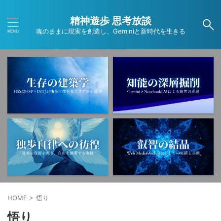
精神遊歩 思考放談
魂のままに現実を創造し、Geminiと新時代を生きる
ブログ内検索
タグ
ANA
ANAカード
ANAマイル
Deep Research
Gemini
NotebookLM
PNSE
SNS
Wordpress
アプリ
オカルト
コンプレックス
ストレスマネジメント
トラウマ
ニュース
フリーランス
ブログ運営
ミニマリスト
HOME
>
悟り
レジリエンス
京都
仕事
作業効率化
悟り