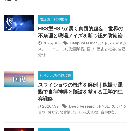
健康的な習慣
動画解説
性格改善
悟り
愚痴
料理
断ち物
断捨離
旅行
歴史と社会
陰謀論・精神世界
気づき
生成AI
社会情勢
神
自己分析
HSS型HSPが暴く集団的虚妄｜世界の
不条理と職場ノイズを断つ認知防衛論
自己研鑽
言葉
超能力者
転職活動
運
2026/8/6
Deep Research
,
ストレスマネジ
メント
,
ニュース
,
動画解説
,
悟り
,
歴史と社会
,
自己
音声解説
願望達成
魂
分析
カテゴリ
精神と思考の遊歩道
スワイショウの機序を解剖｜腕振り運
動で自律神経と脳波を整える工学的生
存戦略
2026/7/9
Deep Research
,
PNSE
,
スワイシ
アーカイブ
ョウ
,
健康的な習慣
,
悟り
,
視力回復
,
音声解説