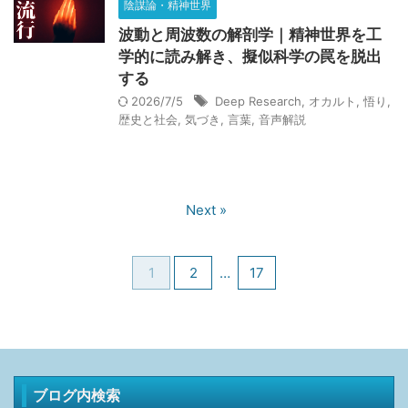
陰謀論・精神世界
2026/6/1：当ブログが１周年を迎えました。皆さんありがと
波動と周波数の解剖学｜精神世界を工
うございます。
学的に読み解き、擬似科学の罠を脱出
2026.08.06
する
HSS型HSPが暴く集団的虚妄｜世界の不条理と職場ノイズを断
2026/7/5
Deep Research
,
オカルト
,
悟り
,
つ認知防衛論
歴史と社会
,
気づき
,
言葉
,
音声解説
2026.07.26
HSS型HSP×INTJの単発バイト術｜タイミー・シェアフルで凌
ぐ戦略的生存論
Next »
2026.07.18
魔法入門の実践ガイド｜W.E.バトラーが説く魔法人格の構築と
意識変容を促す深層心理戦略
1
2
…
17
2026.07.17
【生存の余白】人生最悪の３ヶ月｜組織崩壊した会社で就職を
後悔した日々の記録
2026.07.01
ブログ内検索
エスコンフィールド攻略｜ANAマイル活用の財務戦略と最高品