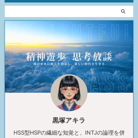
質の観戦体験
ブログランキング参加中です。
HSS型HSPやINTJの生存戦略を、より多くの
同志に届けるため、応援クリックにご協力を
お願いします。あなたの1票が、情報の拡散
力を高めます。
黒塚アキラ
HSS型HSPの繊細な知覚と、INTJの論理を併