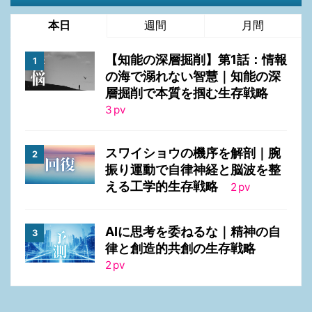
本日
週間
月間
【知能の深層掘削】第1話：情報
の海で溺れない智慧｜知能の深
層掘削で本質を掴む生存戦略
3
pv
スワイショウの機序を解剖｜腕
振り運動で自律神経と脳波を整
える工学的生存戦略
2
pv
AIに思考を委ねるな｜精神の自
律と創造的共創の生存戦略
2
pv