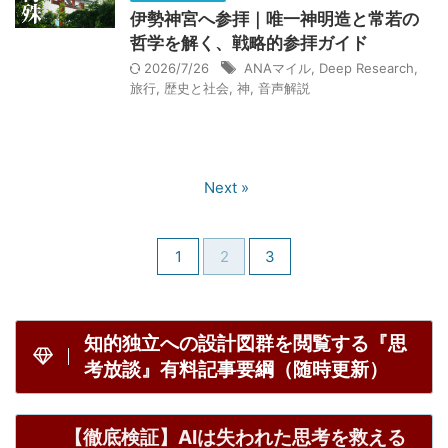
伊勢神宮へ参拝｜唯一神明造と常若の
2026/6/1：当ブログが１周年を迎えました。皆さんありがと
哲学を解く、戦略的参拝ガイド
うございます。
2026/7/26
ANAマイル
,
Deep Research
,
2026.08.06
旅行
,
歴史と社会
,
神
,
音声解説
HSS型HSPが暴く集団的虚妄｜世界の不条理と職場ノイズを断
つ認知防衛論
2026.07.26
Next »
HSS型HSP×INTJの単発バイト術｜タイミー・シェアフルで凌
ぐ戦略的生存論
2026.07.18
1
2
3
魔法入門の実践ガイド｜W.E.バトラーが説く魔法人格の構築と
意識変容を促す深層心理戦略
2026.07.17
知的独立への設計図群を閲覧する『思
【生存の余白】人生最悪の３ヶ月｜組織崩壊した会社で就職を
考放談』有料記事要綱（随時更新）
後悔した日々の記録
2026.07.01
【徹底検証】AIは失われた思考を救える
エスコンフィールド攻略｜ANAマイル活用の財務戦略と最高品