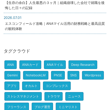
【生存の余白】人生最悪の３ヶ月｜組織崩壊した会社で就職を後
悔した日々の記録
2026.07.01
エスコンフィールド攻略｜ANAマイル活用の財務戦略と最高品質
の観戦体験
タグクラウド
ANA
ANAカード
ANAマイル
Deep Research
Gemini
NotebookLM
PNSE
SNS
Wordpress
アプリ
オカルト
コンプレックス
ストレスマネジメント
トラウマ
ニュース
フリーランス
ブログ運営
ミニマリスト