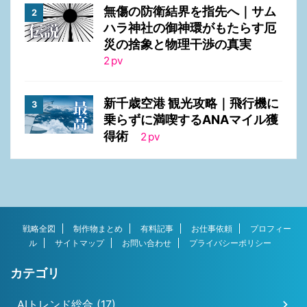
無傷の防衛結界を指先へ｜サム
ハラ神社の御神環がもたらす厄
災の捨象と物理干渉の真実
2
pv
新千歳空港 観光攻略｜飛行機に
乗らずに満喫するANAマイル獲
得術
2
pv
戦略全図
制作物まとめ
有料記事
お仕事依頼
プロフィー
ル
サイトマップ
お問い合わせ
プライバシーポリシー
カテゴリ
AIトレンド総合 (17)