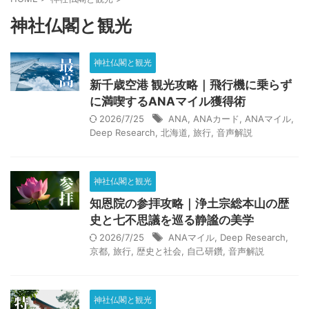
健康的な習慣
動画解説
性格改善
悟り
愚痴
神社仏閣と観光
料理
断ち物
断捨離
旅行
歴史と社会
神社仏閣と観光
気づき
生成AI
社会情勢
神
自己分析
新千歳空港 観光攻略｜飛行機に乗らず
自己研鑽
言葉
超能力者
転職活動
運
に満喫するANAマイル獲得術
2026/7/25
ANA
,
ANAカード
,
ANAマイル
,
音声解説
願望達成
魂
Deep Research
,
北海道
,
旅行
,
音声解説
カテゴリ
神社仏閣と観光
知恩院の参拝攻略｜浄土宗総本山の歴
史と七不思議を巡る静謐の美学
2026/7/25
ANAマイル
,
Deep Research
,
京都
,
旅行
,
歴史と社会
,
自己研鑽
,
音声解説
アーカイブ
神社仏閣と観光