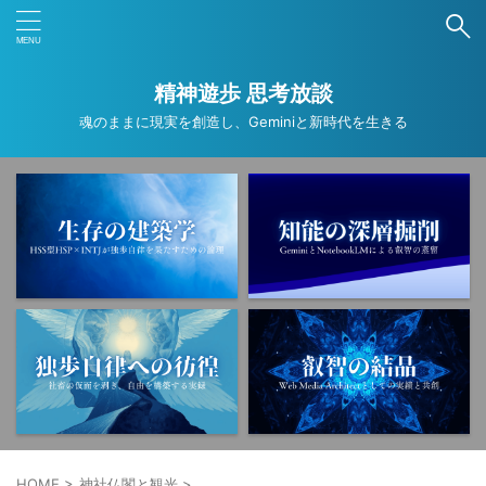
ブログ内検索
精神遊歩 思考放談
魂のままに現実を創造し、Geminiと新時代を生きる
タグ
ANA
ANAカード
ANAマイル
Deep Research
Gemini
NotebookLM
PNSE
SNS
Wordpress
アプリ
オカルト
コンプレックス
ストレスマネジメント
トラウマ
ニュース
フリーランス
ブログ運営
ミニマリスト
レジリエンス
京都
仕事
作業効率化
HOME
>
神社仏閣と観光
>