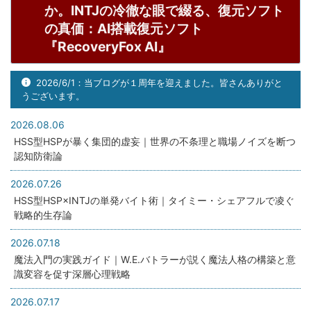
か。INTJの冷徹な眼で綴る、復元ソフト
質の観戦体験
の真価：AI搭載復元ソフト
『RecoveryFox AI』
2026/6/1：当ブログが１周年を迎えました。皆さんありがと
ブログランキング参加中です。
うございます。
2026.08.06
HSS型HSPが暴く集団的虚妄｜世界の不条理と職場ノイズを断つ
HSS型HSPやINTJの生存戦略を、より多くの
認知防衛論
同志に届けるため、応援クリックにご協力を
2026.07.26
お願いします。あなたの1票が、情報の拡散
HSS型HSP×INTJの単発バイト術｜タイミー・シェアフルで凌ぐ
力を高めます。
戦略的生存論
2026.07.18
魔法入門の実践ガイド｜W.E.バトラーが説く魔法人格の構築と意
識変容を促す深層心理戦略
2026.07.17