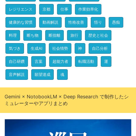
レジリエンス
京都
仕事
作業効率化
健康的な習慣
動画解説
性格改善
悟り
愚痴
料理
断ち物
断捨離
旅行
歴史と社会
気づき
生成AI
社会情勢
神
自己分析
自己研鑽
言葉
超能力者
転職活動
運
音声解説
願望達成
魂
Gemini × NotobookLM × Deep Research で制作したシ
ミュレーターやアプリまとめ