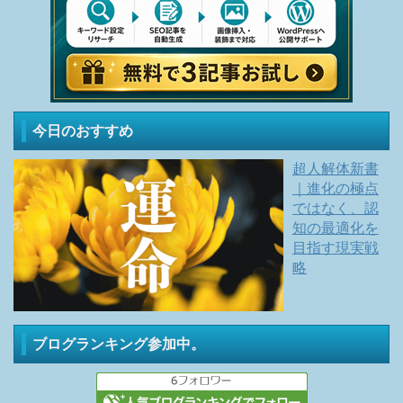
今日のおすすめ
超人解体新書
｜進化の極点
ではなく、認
知の最適化を
目指す現実戦
略
ブログランキング参加中。