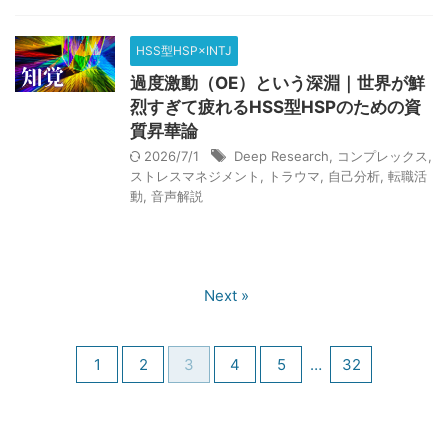
2026/6/1：当ブログが１周年を迎えました。皆さんありがと
うございます。
HSS型HSP×INTJ
過度激動（OE）という深淵｜世界が鮮
2026.07.26
烈すぎて疲れるHSS型HSPのための資
HSS型HSP×INTJの単発バイト術｜タイミー・シェアフルで凌
ぐ戦略的生存論
質昇華論
2026/7/1
Deep Research
,
コンプレックス
,
2026.07.18
ストレスマネジメント
,
トラウマ
,
自己分析
,
転職活
魔法入門の実践ガイド｜W.E.バトラーが説く魔法人格の構築と
動
,
音声解説
意識変容を促す深層心理戦略
2026.07.17
【生存の余白】人生最悪の３ヶ月｜組織崩壊した会社で就職を
Next »
後悔した日々の記録
2026.07.01
エスコンフィールド攻略｜ANAマイル活用の財務戦略と最高品
1
2
3
4
5
…
32
質の観戦体験
2026.06.27
ANA Pocketの真実｜広告視聴と有料プランは投資に見合うか？