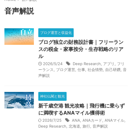
健康的な習慣
動画解説
性格改善
悟り
愚痴
音声解説
料理
断ち物
断捨離
旅行
歴史と社会
気づき
生成AI
社会情勢
神
自己分析
ブログ運営と収益化
自己研鑽
言葉
超能力者
転職活動
運
ブログ独立の財務設計書｜フリーラン
スの税金・家事按分・生存戦略のリア
音声解説
願望達成
魂
ル
2026/5/24
Deep Research
,
アプリ
,
フリ
ーランス
,
ブログ運営
,
仕事
,
社会情勢
,
自己研鑽
,
音
声解説
カテゴリ
神社仏閣と観光
新千歳空港 観光攻略｜飛行機に乗らず
アーカイブ
に満喫するANAマイル獲得術
2026/7/25
ANA
,
ANAカード
,
ANAマイル
,
Deep Research
,
北海道
,
旅行
,
音声解説