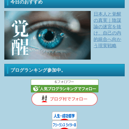
今日のおすすめ
日本人と覚醒
の真実｜陰謀
論の迷宮を抜
け、自己の内
的統合へ向か
う現実戦略
ブログランキング参加中。