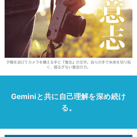
夕陽を浴びてカメラを構える手と『意志』の文字。自らの手で未来を切り拓
く、揺るぎない意志の力。
Geminiと共に自己理解を深め続け
る。