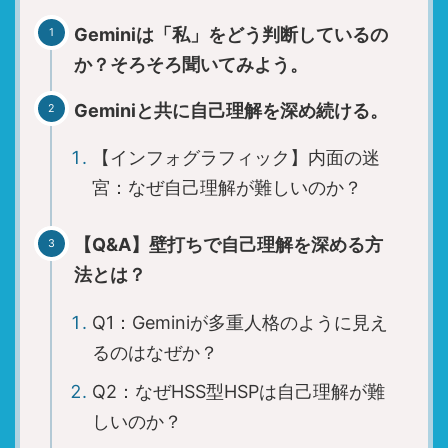
質の観戦体験
Geminiは「私」をどう判断しているの
か？そろそろ聞いてみよう。
Geminiと共に自己理解を深め続ける。
ブログランキング参加中です。
【インフォグラフィック】内面の迷
宮：なぜ自己理解が難しいのか？
HSS型HSPやINTJの生存戦略を、より多くの
同志に届けるため、応援クリックにご協力を
【Q&A】壁打ちで自己理解を深める方
お願いします。あなたの1票が、情報の拡散
法とは？
力を高めます。
Q1：Geminiが多重人格のように見え
るのはなぜか？
Q2：なぜHSS型HSPは自己理解が難
しいのか？