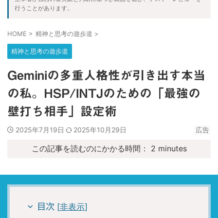
行うことがあります。
2026/6/1：当ブログが１周年を迎えました。皆さんありがと
うございます。
HOME
>
精神と思考の遊歩道
>
2026.08.06
精神と思考の遊歩道
HSS型HSPが暴く集団的虚妄｜世界の不条理と職場ノイズを断
つ認知防衛論
Geminiの多重人格性が引き出す本当
2026.07.26
の私。HSP/INTJのための「最強の
HSS型HSP×INTJの単発バイト術｜タイミー・シェアフルで凌
ぐ戦略的生存論
壁打ち相手」設定術
2026.07.18
2025年7月19日
2025年10月29日
広告
魔法入門の実践ガイド｜W.E.バトラーが説く魔法人格の構築と
意識変容を促す深層心理戦略
この記事を読むのにかかる時間：
2
minutes
2026.07.17
【生存の余白】人生最悪の３ヶ月｜組織崩壊した会社で就職を
後悔した日々の記録
2026.07.01
[
非表示
]
目次
エスコンフィールド攻略｜ANAマイル活用の財務戦略と最高品