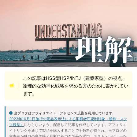
健康的な習慣
動画解説
性格改善
悟り
愚痴
料理
断ち物
断捨離
旅行
歴史と社会
気づき
生成AI
社会情勢
神
自己分析
自己研鑽
言葉
超能力者
転職活動
運
音声解説
願望達成
魂
この記事はHSS型HSP/INTJ（建築家型）の視点、
カテゴリ
論理的な効率化戦略を求める方のために書かれてい
ます。
アーカイブ
当ブログはアフィリエイト・アドセンス広告を利用しています
2023年10月1日施行の景品表示法による消費者庁規制対象（通称：ステ
マ規制）
にならないよう、配慮して記事を作成しています。アフィリエ
イトリンクを通じて製品を購入することで手数料が得られ、当ブログの
主宰者が独自の審美眼と判断に基づき製品を選び、テスト・レビューを