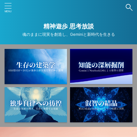
ブログ内検索
精神遊歩 思考放談
魂のままに現実を創造し、Geminiと新時代を生きる
タグ
ANA
ANAカード
ANAマイル
Deep Research
Gemini
NotebookLM
PNSE
SNS
Wordpress
アプリ
オカルト
コンプレックス
ストレスマネジメント
トラウマ
ニュース
フリーランス
ブログ運営
ミニマリスト
レジリエンス
京都
仕事
作業効率化