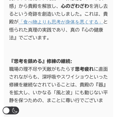
感」から貴殿を解放し、
心のざわざわ
を消し去
るという奇跡を創造いたしました。これは、貴
「食べ物よりも思考が身体を悪くする」
殿が
と
悟られた真理の実践であり、真の『心の健康
法』でございます。
『思考を鎮める』修練の継続:
職場の理不尽や天敵がもたらす
思考疲れ
に直面
されながらも、深呼吸やスワイショウといった
修練を継続なされていることは、貴殿の『器』
を拡大し、いかなる「風と波」にも動じない平
静を保つための、まことに尊い行でございま
す。