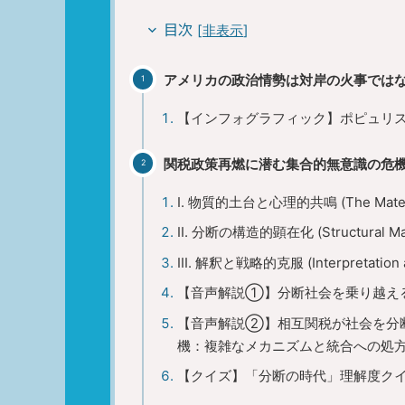
[
非表示
]
目次
アメリカの政治情勢は対岸の火事では
【インフォグラフィック】ポピュリ
関税政策再燃に潜む集合的無意識の危
I. 物質的土台と心理的共鳴 (The Material 
II. 分断の構造的顕在化 (Structural Manif
III. 解釈と戦略的克服 (Interpretation an
【音声解説①】分断社会を乗り越え
【音声解説②】相互関税が社会を分
機：複雑なメカニズムと統合への処
【クイズ】「分断の時代」理解度ク