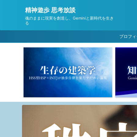
精神遊歩 思考放談
魂のままに現実を創造し、Geminiと新時代を生き
る
プロフィ