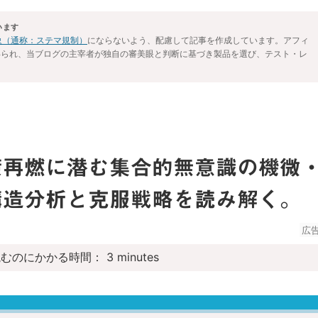
います
対象（通称：ステマ規制）
にならないよう、配慮して記事を作成しています。アフィ
得られ、当ブログの主宰者が独自の審美眼と判断に基づき製品を選び、テスト・レ
策再燃に潜む集合的無意識の機微
構造分析と克服戦略を読み解く。
広
読むのにかかる時間：
3
minutes