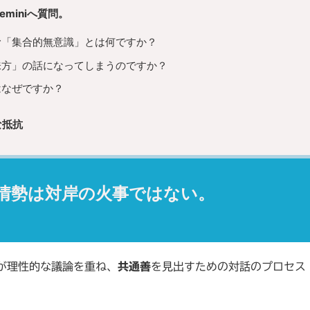
miniへ質問。
む「集合的無意識」とは何ですか？
味方」の話になってしまうのですか？
はなぜですか？
な抵抗
情勢は対岸の火事ではない。
が理性的な議論を重ね、
共通善
を見出すための対話のプロセス