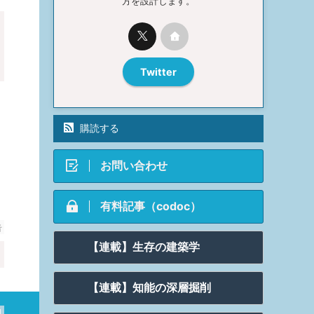
方を設計します。
Twitter
購読する
・
お問い合わせ
有料記事（codoc）
告
【連載】生存の建築学
【連載】知能の深層掘削