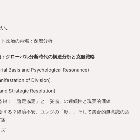
ない。
スト政治の再燃：深層分析
機：グローバル分断時代の構造分析と克服戦略
Basis and Psychological Resonance)
estation of Division)
d Strategic Resolution)
る鍵：「暫定協定」と「妥協」の連続性と現実的価値
断する？経済不安、ユングの「影」、そして集合的無意識の危
方箋
イズ