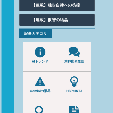
【連載】独歩自律への彷徨
【連載】叡智の結晶
記事カテゴリ
AIトレンド
精神世界放談
Geminiの限界
HSP×INTJ