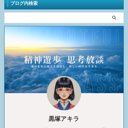
ブログ内検索
質の観戦体験
ブログランキング参加中です。
HSS型HSPやINTJの生存戦略を、より多くの
同志に届けるため、応援クリックにご協力を
お願いします。あなたの1票が、情報の拡散
力を高めます。
黒塚アキラ