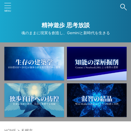
ブログ内検索
精神遊歩 思考放談
魂のままに現実を創造し、Geminiと新時代を生きる
タグ
ANA
ANAカード
ANAマイル
Deep Research
Gemini
NotebookLM
PNSE
SNS
Wordpress
アプリ
オカルト
コンプレックス
ストレスマネジメント
トラウマ
ニュース
フリーランス
ブログ運営
ミニマリスト
レジリエンス
京都
仕事
作業効率化
HOME
>
札幌市