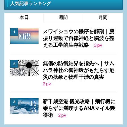
人気記事ランキング
本日
週間
月間
スワイショウの機序を解剖｜腕
振り運動で自律神経と脳波を整
える工学的生存戦略
3
pv
無傷の防衛結界を指先へ｜サム
ハラ神社の御神環がもたらす厄
災の捨象と物理干渉の真実
2
pv
新千歳空港 観光攻略｜飛行機に
乗らずに満喫するANAマイル獲
得術
2
pv