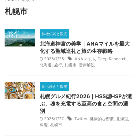
健康的な習慣
動画解説
性格改善
悟り
愚痴
札幌市
料理
断ち物
断捨離
旅行
歴史と社会
気づき
生成AI
社会情勢
神
自己分析
神社仏閣と観光
自己研鑽
言葉
超能力者
転職活動
運
北海道神宮の美学｜ANAマイルを最大
化する聖域巡礼と旅の生存戦略
音声解説
願望達成
魂
2026/7/25
ANAマイル
,
Deep Research
,
北海道
,
旅行
,
札幌市
,
音声解説
カテゴリ
食べ歩きと散歩
札幌グルメ紀行2026｜HSS型HSPが選
ぶ、魂を充電する至高の食と空間の選
別
アーカイブ
2026/7/27
Twitter
,
健康的な習慣
,
北海道
,
料理
,
札幌市