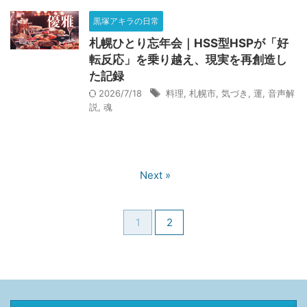
2026/6/1：当ブログが１周年を迎えました。皆さんありがと
黒塚アキラの日常
うございます。
札幌ひとり忘年会｜HSS型HSPが「好
2026.08.06
転反応」を乗り越え、現実を再創造し
HSS型HSPが暴く集団的虚妄｜世界の不条理と職場ノイズを断
た記録
つ認知防衛論
2026/7/18
料理
,
札幌市
,
気づき
,
運
,
音声解
説
,
魂
2026.07.26
HSS型HSP×INTJの単発バイト術｜タイミー・シェアフルで凌
ぐ戦略的生存論
2026.07.18
Next »
魔法入門の実践ガイド｜W.E.バトラーが説く魔法人格の構築と
意識変容を促す深層心理戦略
1
2
2026.07.17
【生存の余白】人生最悪の３ヶ月｜組織崩壊した会社で就職を
後悔した日々の記録
2026.07.01
エスコンフィールド攻略｜ANAマイル活用の財務戦略と最高品