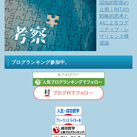
認知的防衛の
止揚｜INTJの
戦略的思考と
AIによるコグ
ニティブ・レ
ザリエンス構
築論
ブログランキング参加中。