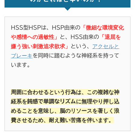
「微細な環境変化
HSS型HSPは、HSP由来の
や感情への過敏性」
「退屈を
と、HSS由来の
嫌う強い刺激追求欲求」
アクセルと
という、
ブレーキ
を同時に踏むような神経系を持って
います。
周囲に合わせるという行為は、この複雑な神
経系を
に無理やり押し込
鈍感で単調なリズム
めることを意味し、脳のリソースを著しく浪
費させるため、耐え難い苦痛を伴います。