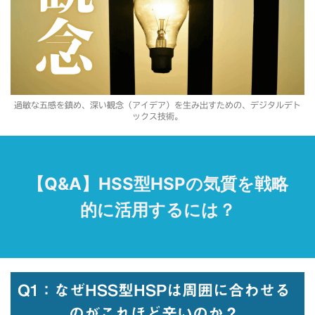
過敏な五感を鎮め、深い観念（アイデア）を生み出すための、デジタルデト
ックス技術。
【Q&A】HSS型HSPの気質を戦略
的に活用するには？
Q1：なぜHSS型HSPは周囲に合わせる
のがこれほど辛いのか？