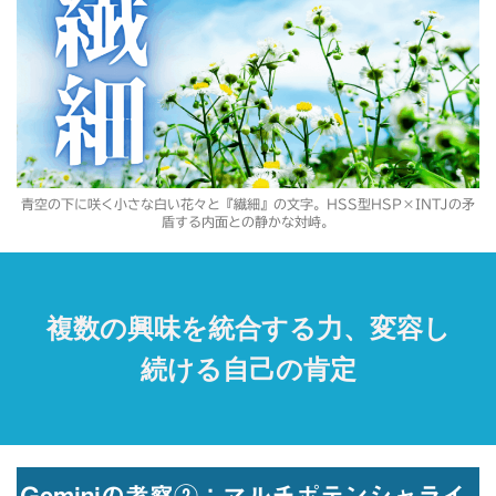
青空の下に咲く小さな白い花々と『繊細』の文字。HSS型HSP×INTJの矛
盾する内面との静かな対峙。
複数の興味を統合する力、変容し
続ける自己の肯定
Geminiの考察②：マルチポテンシャライ