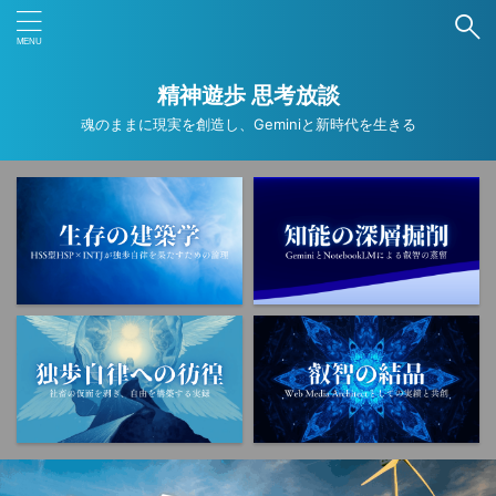
ブログ内検索
精神遊歩 思考放談
魂のままに現実を創造し、Geminiと新時代を生きる
タグ
ANA
ANAカード
ANAマイル
Deep Research
Gemini
NotebookLM
PNSE
SNS
Wordpress
アプリ
オカルト
コンプレックス
ストレスマネジメント
トラウマ
ニュース
フリーランス
ブログ運営
ミニマリスト
レジリエンス
京都
仕事
作業効率化