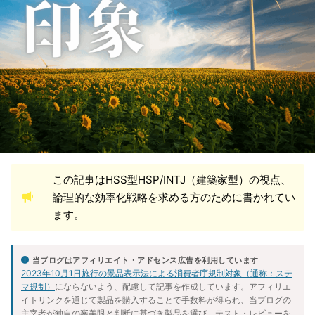
健康的な習慣
動画解説
性格改善
悟り
愚痴
料理
断ち物
断捨離
旅行
歴史と社会
気づき
生成AI
社会情勢
神
自己分析
自己研鑽
言葉
超能力者
転職活動
運
音声解説
願望達成
魂
この記事はHSS型HSP/INTJ（建築家型）の視点、
カテゴリ
論理的な効率化戦略を求める方のために書かれてい
ます。
アーカイブ
当ブログはアフィリエイト・アドセンス広告を利用しています
2023年10月1日施行の景品表示法による消費者庁規制対象（通称：ステ
マ規制）
にならないよう、配慮して記事を作成しています。アフィリエ
イトリンクを通じて製品を購入することで手数料が得られ、当ブログの
主宰者が独自の審美眼と判断に基づき製品を選び、テスト・レビューを