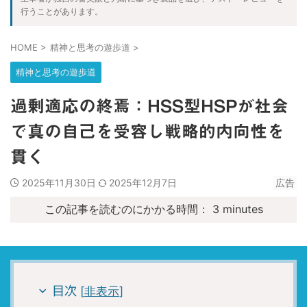
行うことがあります。
2026/6/1：当ブログが１周年を迎えました。皆さんありがと
うございます。
HOME
>
精神と思考の遊歩道
>
2026.07.26
精神と思考の遊歩道
HSS型HSP×INTJの単発バイト術｜タイミー・シェアフルで凌
ぐ戦略的生存論
過剰適応の終焉：HSS型HSPが社会
2026.07.18
で真の自己を受容し戦略的内向性を
魔法入門の実践ガイド｜W.E.バトラーが説く魔法人格の構築と
意識変容を促す深層心理戦略
貫く
2026.07.17
2025年11月30日
2025年12月7日
広告
【生存の余白】人生最悪の３ヶ月｜組織崩壊した会社で就職を
後悔した日々の記録
この記事を読むのにかかる時間：
3
minutes
2026.07.01
エスコンフィールド攻略｜ANAマイル活用の財務戦略と最高品
質の観戦体験
2026.06.27
[
非表示
]
目次
ANA Pocketの真実｜広告視聴と有料プランは投資に見合うか？