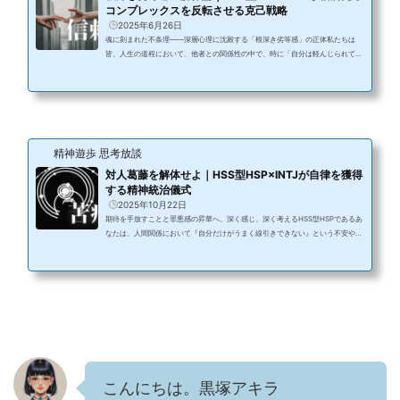
コンプレックスを反転させる克己戦略
2025年6月26日
魂に刻まれた不条理――深層心理に沈殿する「根深き劣等感」の正体私たちは
皆、人生の道程において、他者との関係性の中で、時に「自分は軽んじられてい
るのではないか」「なめられているのではないか」と感じる、苦痛を抱えること
があります。その感覚は、自己肯定感を蝕み、自信を失わせ、人間関係の構築そ
のものを困難にさせる。多くの人々が、この感覚とどう向き合えば良いのか分か
らず、心の奥底に深いコンプレックスとして抱え込んでいるのではないでしょう
か。私自身もまた、HSS型HSP（Highly Sensitive Person / High Sensation ...
精神遊歩 思考放談
対人葛藤を解体せよ｜HSS型HSP×INTJが自律を獲得
する精神統治儀式
2025年10月22日
期待を手放すことと罪悪感の昇華へ。深く感じ、深く考えるHSS型HSPであるあ
なたは、人間関係において『自分だけがうまく線引きできない』という不安や、
『なぜこんなに疲れるのか』という孤独感に苛まれていませんか？今日もまた、
あの人の言葉一つが頭の中で反芻され、眠れない夜を過ごしていませんか。他者
と自分の境目があいまいで、相手の感情をすべて受け止めてしまい、結果として
人一倍疲れ果ててしまう。そして、「もっとうまく立ち振る舞うべきだった」と
いう罪悪感で、さらに自分を責めてしまう。それは、あなた特有の感受性...
こんにちは。黒塚アキラ