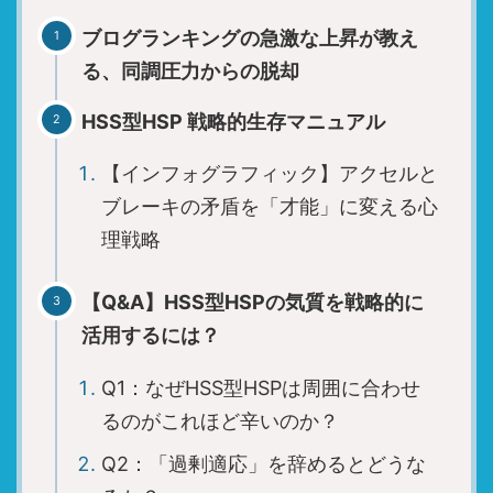
財務的分析
ブログランキングの急激な上昇が教え
る、同調圧力からの脱却
HSS型HSP 戦略的生存マニュアル
ブログランキング参加中です。
【インフォグラフィック】アクセルと
ブレーキの矛盾を「才能」に変える心
HSS型HSPやINTJの生存戦略を、より多くの
理戦略
同志に届けるため、応援クリックにご協力を
お願いします。あなたの1票が、情報の拡散
【Q&A】HSS型HSPの気質を戦略的に
力を高めます。
活用するには？
Q1：なぜHSS型HSPは周囲に合わせ
るのがこれほど辛いのか？
Q2：「過剰適応」を辞めるとどうな