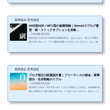
面をスクロールし続けますか？結論からお伝えします。HSS型HSPという繊細さ
と大胆さを併せ持つあなたが、Geminiという知能を手に入れ、時間の使い方を
消費から投資へと転換させるだけで、この巨大な損失はそのままあなたの個人資
産へと姿を変えます。なぜなら、時間の浪費は単に分秒の問題ではなく、脳の集
中...
精神遊歩 思考放談
HSS型HSP／INTJ型の副業戦略｜Geminiでブログ運
営・株・ストックオプションを攻略...
2026年4月25日
進化を続けるGeminiで徹底的な業務効率化を。あなたはまだ、限られた時間と
体力を切り売りして、日々の業務や副業に立ち向かっていませんか。もし、副業
やキャリアの構築を「根性」や「気合」といった不確実な要素に委ねているとし
たら、それは非常に危うい賭けかもしれません。特にHSS型HSPの繊細な感受性
と、INTJの冷徹な論理性を併せ持つ方にとって、現代のノイズに満ちた社会は、
能力を十全に発揮するにはあまりに煩雑です。情報の荒波に飲まれるのではな
く、自らの認知特性をAIでブーストさせることで、情報の純度を劇的に高めた...
精神遊歩 思考放談
ブログ独立の財務設計書｜フリーランスの税金・家事
按分・生存戦略のリアル
2026年5月24日
真の独立とは何か？何をするべきか？ブログの収益さえ上がれば、会社組織の束
縛から解放されて真の自由が得られる、そう信じてはいませんか。会社という強
固な盾を失った途端に、私たちは目に見えない公租公課の襲撃と、検索アルゴリ
ズムのボラティリティという峻烈な現実に直面することになります。どれほど高
い執筆スキルがあっても、防衛のための知識が欠落していれば、一瞬にして経済
的破滅へと追い込まれてしまうのがフリーランスの本質です。例えば、毎月30万