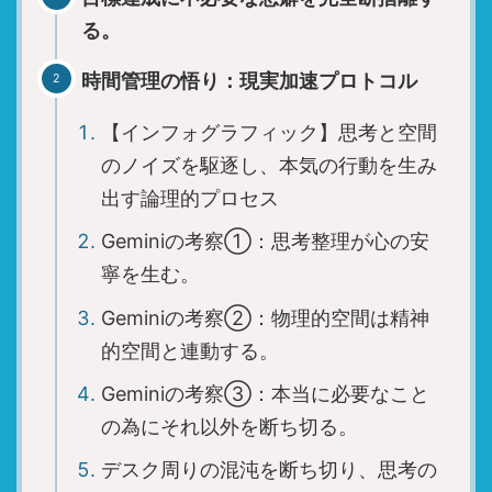
財務的分析
る。
時間管理の悟り：現実加速プロトコル
【インフォグラフィック】思考と空間
ブログランキング参加中です。
のノイズを駆逐し、本気の行動を生み
出す論理的プロセス
HSS型HSPやINTJの生存戦略を、より多くの
Geminiの考察①：思考整理が心の安
同志に届けるため、応援クリックにご協力を
寧を生む。
お願いします。あなたの1票が、情報の拡散
Geminiの考察②：物理的空間は精神
力を高めます。
的空間と連動する。
Geminiの考察③：本当に必要なこと
の為にそれ以外を断ち切る。
デスク周りの混沌を断ち切り、思考の