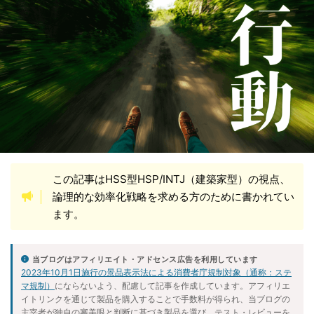
健康的な習慣
動画解説
性格改善
悟り
愚痴
料理
断ち物
断捨離
旅行
歴史と社会
気づき
生成AI
社会情勢
神
自己分析
自己研鑽
言葉
超能力者
転職活動
運
音声解説
願望達成
魂
この記事はHSS型HSP/INTJ（建築家型）の視点、
カテゴリ
論理的な効率化戦略を求める方のために書かれてい
ます。
アーカイブ
当ブログはアフィリエイト・アドセンス広告を利用しています
2023年10月1日施行の景品表示法による消費者庁規制対象（通称：ステ
マ規制）
にならないよう、配慮して記事を作成しています。アフィリエ
イトリンクを通じて製品を購入することで手数料が得られ、当ブログの
主宰者が独自の審美眼と判断に基づき製品を選び、テスト・レビューを