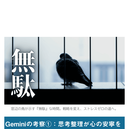
窓辺の鳥が示す『無駄』な時間。戦略を変え、ストレスゼロの道へ。
Geminiの考察①：思考整理が心の安寧を