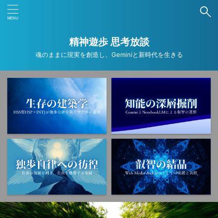
ブログ内検索
精神遊歩 思考放談
魂のままに現実を創造し、Geminiと新時代を生きる
タグ
ANA
ANAカード
ANAマイル
Deep Research
Gemini
NotebookLM
PNSE
SNS
Wordpress
アプリ
オカルト
コンプレックス
ストレスマネジメント
トラウマ
ニュース
フリーランス
ブログ運営
ミニマリスト
レジリエンス
京都
仕事
作業効率化