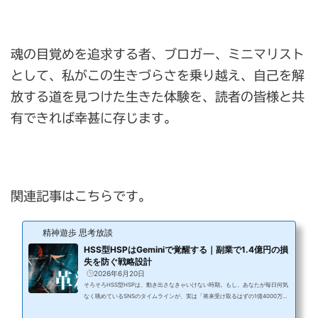
魂の目覚めを追求する者、ブロガー、ミニマリスト
として、私がこの生きづらさを乗り越え、自己を解
放する道を見つけた生きた体験を、読者の皆様と共
有できれば幸甚に存じます。
関連記事はこちらです。
精神遊歩 思考放談
HSS型HSPはGeminiで覚醒する｜副業で1.4億円の損
失を防ぐ戦略設計
2026年6月20日
そろそろHSS型HSPは、動き出さなきゃいけない時期。もし、あなたが毎日何気
なく眺めているSNSのタイムラインが、実は「将来受け取るはずの1億4000万
円」と引き換えに購読している高額な有料コンテンツだとしたら、明日もその画