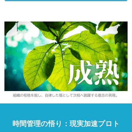
組織の桎梏を脱し、自律した個として次相へ跳躍する意志の具現。
時間管理の悟り：現実加速プロト