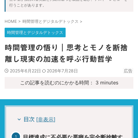
行うことがあります。
2026/6/1：当ブログが１周年を迎えました。皆さんありがと
うございます。
HOME
>
時間管理とデジタルデトックス
>
2026.07.26
時間管理とデジタルデトックス
HSS型HSP×INTJの単発バイト術｜タイミー・シェアフルで凌
ぐ戦略的生存論
時間管理の悟り｜思考とモノを断捨
2026.07.18
離し現実の加速を呼ぶ行動哲学
魔法入門の実践ガイド｜W.E.バトラーが説く魔法人格の構築と
意識変容を促す深層心理戦略
2025年6月22日
2026年7月28日
広告
2026.07.17
この記事を読むのにかかる時間：
3
minutes
【生存の余白】人生最悪の３ヶ月｜組織崩壊した会社で就職を
後悔した日々の記録
2026.07.01
エスコンフィールド攻略｜ANAマイル活用の財務戦略と最高品
質の観戦体験
[
非表示
]
目次
2026.06.27
目標達成に不必要な悪癖を完全断捨離す
ANA Pocketの真実｜広告視聴と有料プランは投資に見合うか？